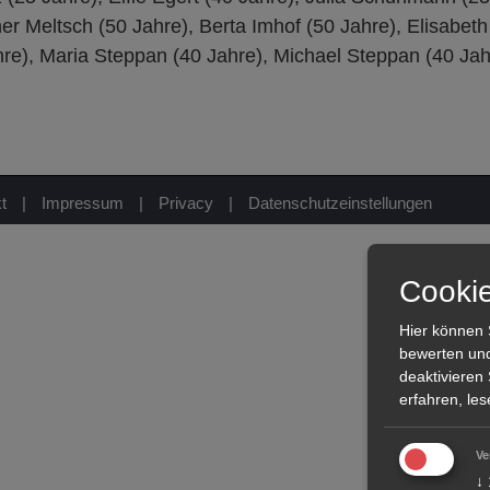
er Meltsch (50 Jahre), Berta Imhof (50 Jahre), Elisabeth
hre), Maria Steppan (40 Jahre), Michael Steppan (40 Jah
t
|
Impressum
|
Privacy
|
Datenschutzeinstellungen
Cooki
Hier können 
bewerten und
deaktivieren 
erfahren, les
Ve
↓