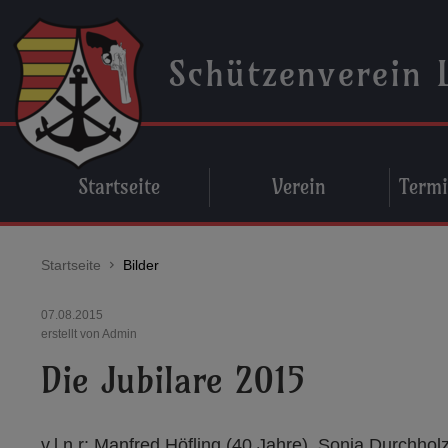
Schützenverein 
Startseite
Verein
Termi
Startseite
Bilder
07.08.2015
erstellt von Admin
Die Jubilare 2015
v.l.n.r: Manfred Höfling (40 Jahre), Sonja Durchho