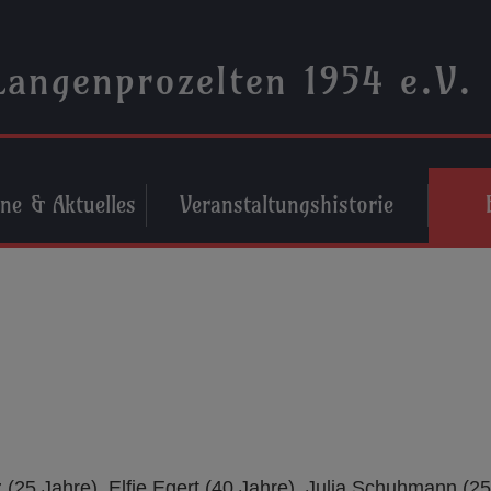
Langenprozelten 1954 e.V.
ne & Aktuelles
Veranstaltungshistorie
lz (25 Jahre), Elfie Egert (40 Jahre), Julia Schuhmann (