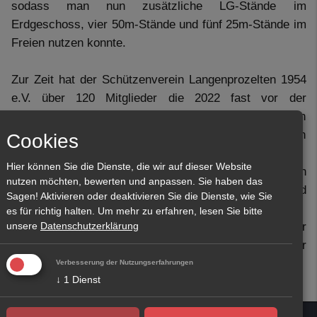
sodass man nun zusätzliche LG-Stände im
Erdgeschoss, vier 50m-Stände und fünf 25m-Stände im
Freien nutzen konnte.
Zur Zeit hat der Schützenverein Langenprozelten 1954
e.V. über 120 Mitglieder die 2022 fast vor der
Schließung der Verein standen, da man keinen
Nachfolger für den zurückgetretenen 1. Vorstand finden
Cookies
konnte.
Hier können Sie die Dienste, die wir auf dieser Website
Erst nach Änderung des Führungsstils und einsetzten
nutzen möchten, bewerten und anpassen. Sie haben das
eines 5-köpfigen Vorstandsteam
konnte der fortbestand
Sagen! Aktivieren oder deaktivieren Sie die Dienste, wie Sie
des Vereins gesichert werden.
es für richtig halten.
Um mehr zu erfahren, lesen Sie bitte
Zeit her arbeitet das Team mit neuen Ideen einer
unsere
Datenschutzerklärung
Modernen und zeitgemäßen Herangehensweise an der
Attraktivität und dem Interesse des Schießsports.
Verbesserung der Nutzungserfahrungen
↓
1
Dienst