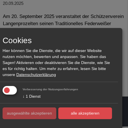
20.09.2025
Am 20. September 2025 veranstaltet der Schützenverein
Langenprozelten seinen Traditionelles Federweißer
Abend zu dem die Bevölkerung und alle Interessierten
herzlich eingeladen sind.
Cookies
Wir möchten unsere Gäste gerne mit leckeren
Hier können Sie die Dienste, die wir auf dieser Website
Federweißen frischen Zwiebelkuchen und anderen
nutzen möchten, bewerten und anpassen. Sie haben das
kleinen Leckereien verwöhnen und ein paar gesellige
Sagen! Aktivieren oder deaktivieren Sie die Dienste, wie Sie
Stunden zusammen verbringen.
es für richtig halten.
Um mehr zu erfahren, lesen Sie bitte
unsere
Datenschutzerklärung
Verbesserung der Nutzungserfahrungen
↓
1
Dienst
© 2026 Schützenverein Langenprozelten 1954 e.V.
Kontakt
|
Impressum
|
Privacy
|
Datenschutzeinstellungen
ausgewählte akzeptieren
alle akzeptieren
Facebook
Pinterest
WhatsApp